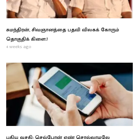
சுமந்திரன், சிவஞானத்தை பதவி விலகக் கோரும்
தொகுதிக் கிளை.!
4 weeks ago
புதிய வசதி: செல்போன் எண் சொல்லாமலே