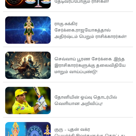
தேடிவரப்போகும் ராசிகள்!
ராகு-சுக்கிர
சேர்க்கை,ராஜயோகத்தால்
அதிர்ஷ்டம் பெறும் ராசிக்காரர்கள்!
செவ்வாய் பூரண சேர்க்கை ,இந்த
இராசிகாரர்களுக்கு தலைவிதியே
மாறும் வாய்ப்புண்டு!
தோனியின் ஓய்வு தொடர்பில்
வெளியான அறிவிப்பு!
குரு – புதன் வக்ர
பெயர்ச்சி,இவர்களுக்கு தொட்டது