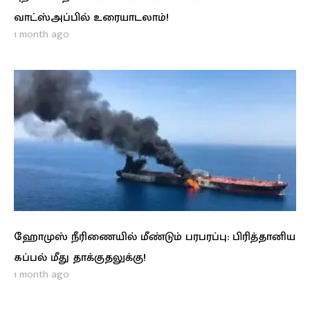
வாட்ஸ்அப்பில் உரையாடலாம்!
1 month ago
ஹோமுஸ் நீரிணையில் மீண்டும் பரபரப்பு: பிரித்தானிய
கப்பல் மீது தாக்குதலுக்கு!
1 month ago