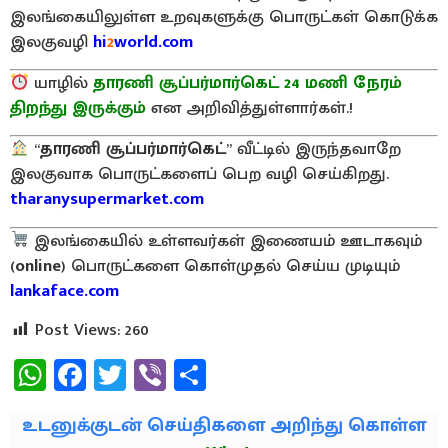
இலங்கையிலுள்ள உறவுகளுக்கு பொருட்கள் கொடுக்க
இலகுவழி
hi
2
world.com
யாழில்
தாரணி சூப்பர்மார்கெட் 24 மணி நேரம்
திறந்து இருக்கும்
என அறிவித்துள்ளார்கள்.!
“
தாரணி சூப்பர்மார்கெட்
” வீட்டில் இருந்தவாறே
இலகுவாக பொருட்களைப் பெற வழி செய்கிறது.
tharanysupermarket.com
இலங்கையில் உள்ளவர்கள் இணையம் ஊடாகவும்
(
online
) பொருட்களை கொள்முதல் செய்ய முடியும்
lankaface.com
Post Views:
260
WhatsApp
Facebook
Twitter
Viber
Share
உடனுக்குடன் செய்திகளை அறிந்து கொள்ள