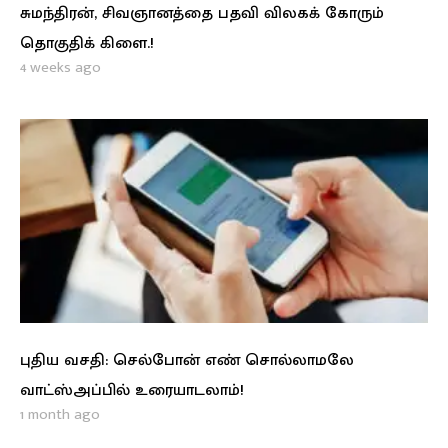
சுமந்திரன், சிவஞானத்தை பதவி விலகக் கோரும்
தொகுதிக் கிளை.!
4 weeks ago
புதிய வசதி: செல்போன் எண் சொல்லாமலே
வாட்ஸ்அப்பில் உரையாடலாம்!
1 month ago