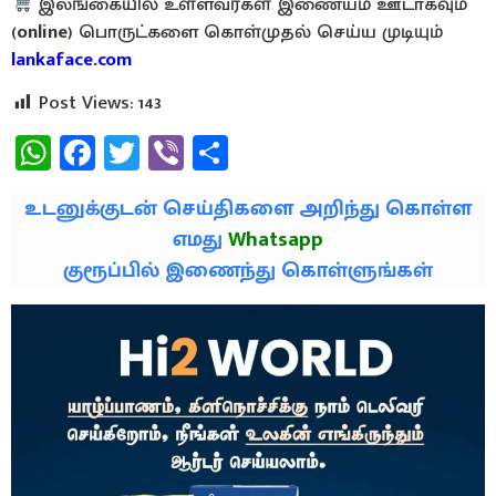
இலங்கையில் உள்ளவர்கள் இணையம் ஊடாகவும்
(
online
) பொருட்களை கொள்முதல் செய்ய முடியும்
lankaface.com
Post Views:
143
WhatsApp
Facebook
Twitter
Viber
Share
உடனுக்குடன் செய்திகளை அறிந்து கொள்ள
எமது
Whatsapp
குரூப்பில் இணைந்து கொள்ளுங்கள்