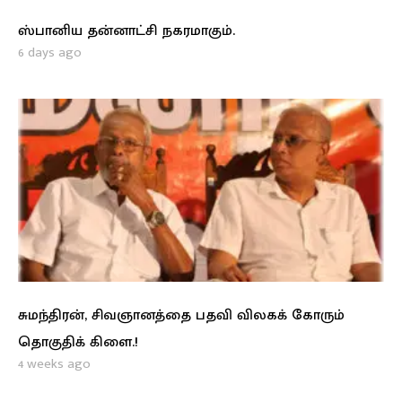
ஸ்பானிய தன்னாட்சி நகரமாகும்.
6 days ago
சுமந்திரன், சிவஞானத்தை பதவி விலகக் கோரும்
தொகுதிக் கிளை.!
4 weeks ago