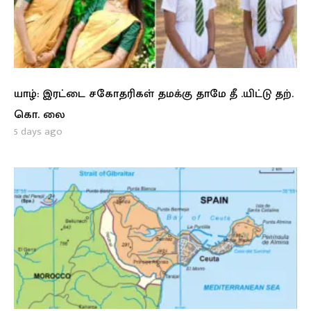
யாழ்: இரட்டை சகோதரிகள் தமக்கு தாமே தீ .யிட்டு தற்.
கொ. லை
5 days ago