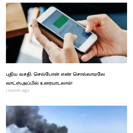
புதிய வசதி: செல்போன் எண் சொல்லாமலே
வாட்ஸ்அப்பில் உரையாடலாம்!
1 month ago