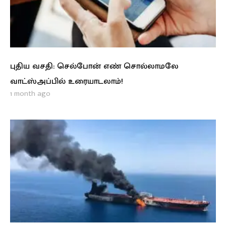
புதிய வசதி: செல்போன் எண் சொல்லாமலே
வாட்ஸ்அப்பில் உரையாடலாம்!
1 month ago