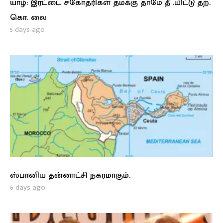
யாழ்: இரட்டை சகோதரிகள் தமக்கு தாமே தீ .யிட்டு தற்.
கொ. லை
5 days ago
ஸ்பானிய தன்னாட்சி நகரமாகும்.
6 days ago