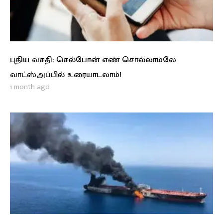
புதிய வசதி: செல்போன் எண் சொல்லாமலே
வாட்ஸ்அப்பில் உரையாடலாம்!
1 month ago