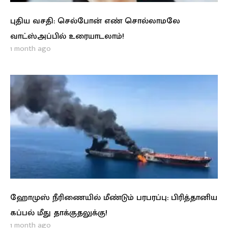
புதிய வசதி: செல்போன் எண் சொல்லாமலே
வாட்ஸ்அப்பில் உரையாடலாம்!
1 month ago
ஹோமுஸ் நீரிணையில் மீண்டும் பரபரப்பு: பிரித்தானிய
கப்பல் மீது தாக்குதலுக்கு!
1 month ago