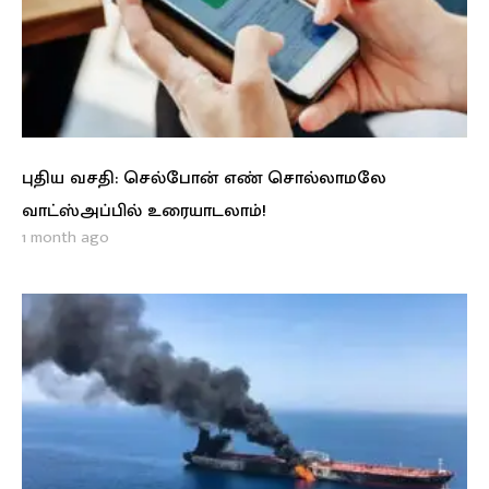
புதிய வசதி: செல்போன் எண் சொல்லாமலே
வாட்ஸ்அப்பில் உரையாடலாம்!
1 month ago