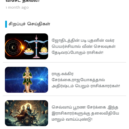
விசேட தகவல்.!
1 month ago
சிறப்புச் செய்திகள்
ஜோதிடத்தின் படி புதனின் வக்ர
பெயர்ச்சியால் வீண் செலவுகள்
தேடிவரப்போகும் ராசிகள்!
ராகு-சுக்கிர
சேர்க்கை,ராஜயோகத்தால்
அதிர்ஷ்டம் பெறும் ராசிக்காரர்கள்!
செவ்வாய் பூரண சேர்க்கை ,இந்த
இராசிகாரர்களுக்கு தலைவிதியே
மாறும் வாய்ப்புண்டு!