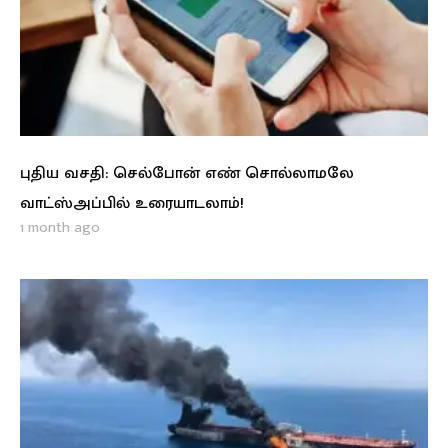
புதிய வசதி: செல்போன் எண் சொல்லாமலே
வாட்ஸ்அப்பில் உரையாடலாம்!
1 month ago