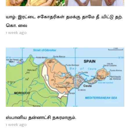
யாழ்: இரட்டை சகோதரிகள் தமக்கு தாமே தீ .யிட்டு தற்.
கொ. லை
1 week ago
ஸ்பானிய தன்னாட்சி நகரமாகும்.
1 week ago