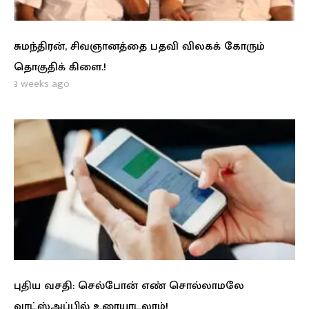
சுமந்திரன், சிவஞானத்தை பதவி விலகக் கோரும்
தொகுதிக் கிளை.!
3 weeks ago
புதிய வசதி: செல்போன் எண் சொல்லாமலே
வாட்ஸ்அப்பில் உரையாடலாம்!