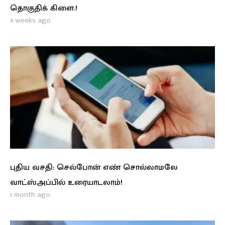
தொகுதிக் கிளை.!
4 weeks ago
புதிய வசதி: செல்போன் எண் சொல்லாமலே
வாட்ஸ்அப்பில் உரையாடலாம்!
1 month ago