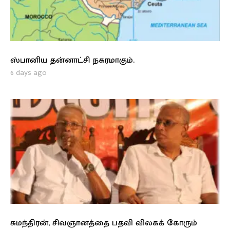
ஸ்பானிய தன்னாட்சி நகரமாகும்.
6 days ago
சுமந்திரன், சிவஞானத்தை பதவி விலகக் கோரும்