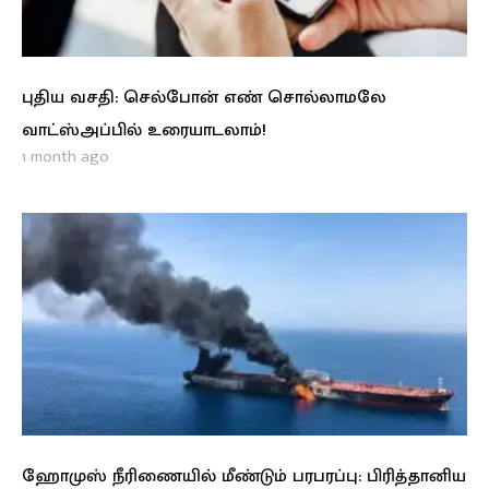
புதிய வசதி: செல்போன் எண் சொல்லாமலே
வாட்ஸ்அப்பில் உரையாடலாம்!
1 month ago
ஹோமுஸ் நீரிணையில் மீண்டும் பரபரப்பு: பிரித்தானிய