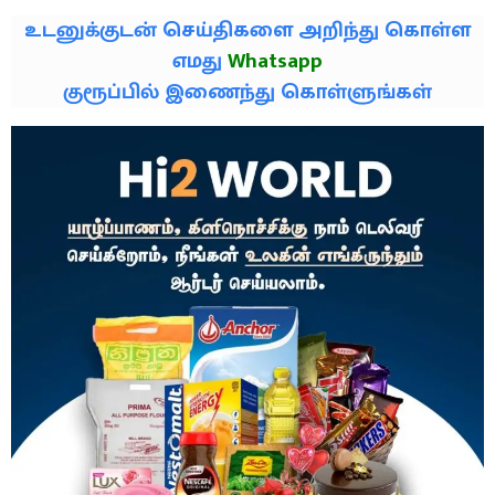
உடனுக்குடன் செய்திகளை அறிந்து கொள்ள
எமது
Whatsapp
குரூப்பில் இணைந்து கொள்ளுங்கள்