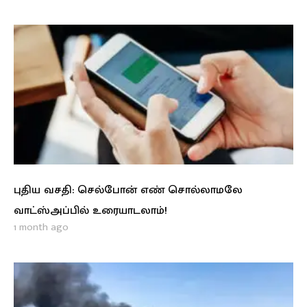
புதிய வசதி: செல்போன் எண் சொல்லாமலே
வாட்ஸ்அப்பில் உரையாடலாம்!
1 month ago