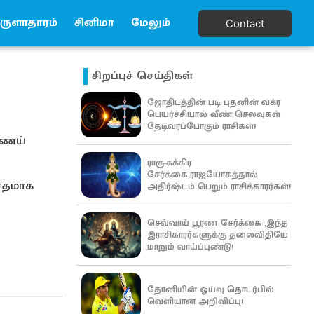
ுளாதாரம்
சினிமா
மேலும்
Contact
சிறப்புச் செய்திகள்
ஜோதிடத்தின் படி புதனின் வக்ர
பெயர்ச்சியால் வீண் செலவுகள்
தேடிவரப்போகும் ராசிகள்!
்ணெய்
ராகு-சுக்கிர
சேர்க்கை,ராஜயோகத்தால்
 சதமாக
அதிர்ஷ்டம் பெறும் ராசிக்காரர்கள்!
செவ்வாய் பூரண சேர்க்கை ,இந்த
இராசிகாரர்களுக்கு தலைவிதியே
மாறும் வாய்ப்புண்டு!
தோனியின் ஓய்வு தொடர்பில்
வெளியான அறிவிப்பு!