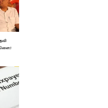
பதவி
கிளை.!