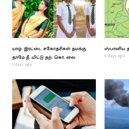
யாழ்: இரட்டை சகோதரிகள் தமக்கு
ஸ்பானிய த
6 days ago
தாமே தீ .யிட்டு தற். கொ. லை
5 days ago