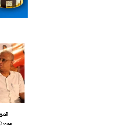
பதவி
கிளை.!