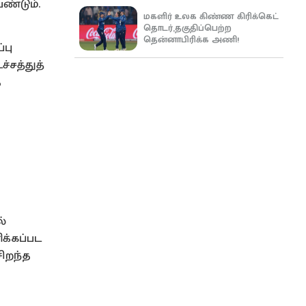
ண்டும்.
மகளிர் உலக கிண்ண கிரிக்கெட்
தொடர்,தகுதிப்பெற்ற
தென்னாபிரிக்க அணி!
்பு
்சத்துத்
த
்
க்கப்பட
ிறந்த