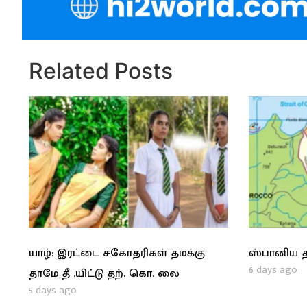
Related Posts
யாழ்: இரட்டை சகோதரிகள் தமக்கு
ஸ்பானிய த
6 days ago
தாமே தீ .யிட்டு தற். கொ. லை
5 days ago