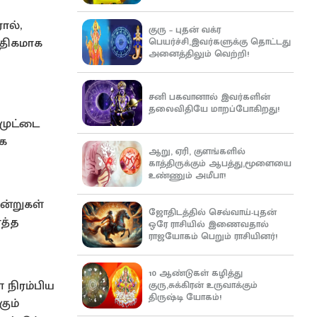
ால்,
குரு – புதன் வக்ர
அதிகமாக
பெயர்ச்சி,இவர்களுக்கு தொட்டது
அனைத்திலும் வெற்றி!
சனி பகவானால் இவர்களின்
தலைவிதியே மாறப்போகிறது!
 முட்டை
ாக
ஆறு, ஏரி, குளங்களில்
காத்திருக்கும் ஆபத்து,மூளையை
உண்ணும் அமீபா!
ன்றுகள்
ஜோதிடத்தில் செவ்வாய்-புதன்
த்த
ஒரே ராசியில் இணைவதால்
ராஜயோகம் பெறும் ராசியினர்!
10 ஆண்டுகள் கழித்து
 நிரம்பிய
குரு,சுக்கிரன் உருவாக்கும்
திருஷ்டி யோகம்!
ும்