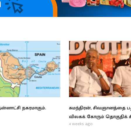
ன்னாட்சி நகரமாகும்.
சுமந்திரன், சிவஞானத்தை 
விலகக் கோரும் தொகுதிக் 
4 weeks ago