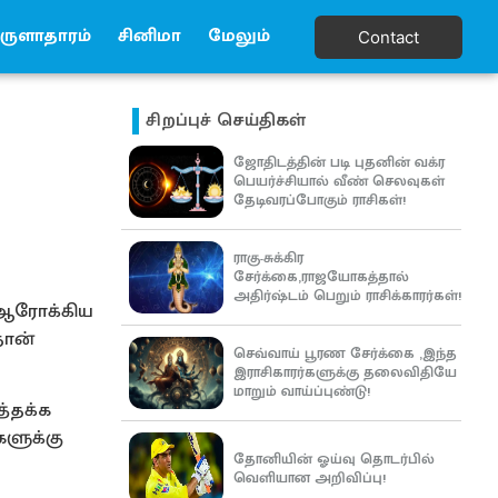
ுளாதாரம்
சினிமா
மேலும்
Contact
சிறப்புச் செய்திகள்
ஜோதிடத்தின் படி புதனின் வக்ர
பெயர்ச்சியால் வீண் செலவுகள்
தேடிவரப்போகும் ராசிகள்!
ராகு-சுக்கிர
சேர்க்கை,ராஜயோகத்தால்
அதிர்ஷ்டம் பெறும் ராசிக்காரர்கள்!
 ஆரோக்கிய
தான்
செவ்வாய் பூரண சேர்க்கை ,இந்த
இராசிகாரர்களுக்கு தலைவிதியே
மாறும் வாய்ப்புண்டு!
்தக்க
களுக்கு
தோனியின் ஓய்வு தொடர்பில்
வெளியான அறிவிப்பு!