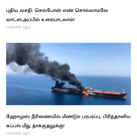
புதிய வசதி: செல்போன் எண் சொல்லாமலே
வாட்ஸ்அப்பில் உரையாடலாம்!
1 month ago
ஹோமுஸ் நீரிணையில் மீண்டும் பரபரப்பு: பிரித்தானிய
கப்பல் மீது தாக்குதலுக்கு!
1 month ago