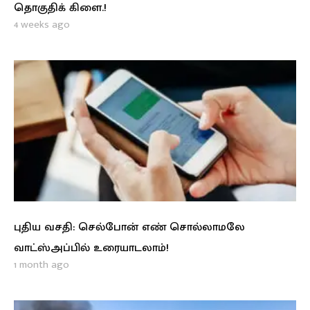
தொகுதிக் கிளை.!
4 weeks ago
புதிய வசதி: செல்போன் எண் சொல்லாமலே
வாட்ஸ்அப்பில் உரையாடலாம்!
1 month ago