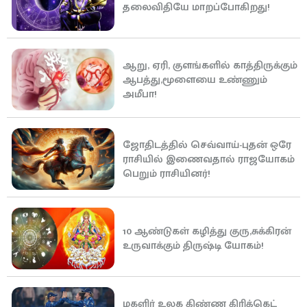
தலைவிதியே மாறப்போகிறது!
ஆறு, ஏரி, குளங்களில் காத்திருக்கும்
ஆபத்து,மூளையை உண்ணும்
அமீபா!
ஜோதிடத்தில் செவ்வாய்-புதன் ஒரே
ராசியில் இணைவதால் ராஜயோகம்
பெறும் ராசியினர்!
10 ஆண்டுகள் கழித்து குரு,சுக்கிரன்
உருவாக்கும் திருஷ்டி யோகம்!
மகளிர் உலக கிண்ண கிரிக்கெட்