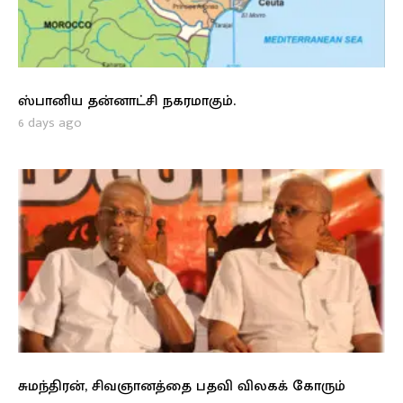
ஸ்பானிய தன்னாட்சி நகரமாகும்.
6 days ago
சுமந்திரன், சிவஞானத்தை பதவி விலகக் கோரும்