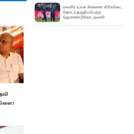
மகளிர் உலக கிண்ண கிரிக்கெட்
தொடர்,தகுதிப்பெற்ற
தென்னாபிரிக்க அணி!
பதவி
கிளை.!