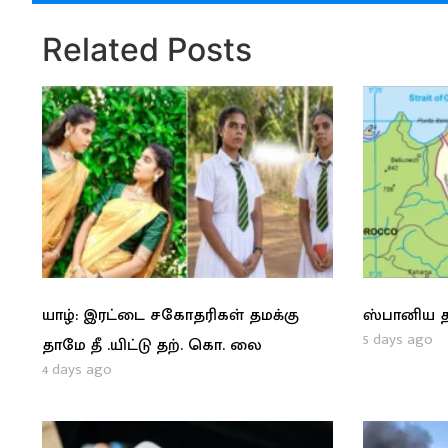
Related Posts
யாழ்: இரட்டை சகோதரிகள் தமக்கு
ஸ்பானிய த
5 days ago
தாமே தீ .யிட்டு தற். கொ. லை
4 days ago