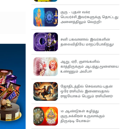
குரு – புதன் வக்ர
பெயர்ச்சி,இவர்களுக்கு தொட்டது
அனைத்திலும் வெற்றி!
சனி பகவானால் இவர்களின்
தலைவிதியே மாறப்போகிறது!
ஆறு, ஏரி, குளங்களில்
காத்திருக்கும் ஆபத்து,மூளையை
உண்ணும் அமீபா!
ஜோதிடத்தில் செவ்வாய்-புதன்
ஒரே ராசியில் இணைவதால்
ராஜயோகம் பெறும் ராசியினர்!
10 ஆண்டுகள் கழித்து
குரு,சுக்கிரன் உருவாக்கும்
திருஷ்டி யோகம்!