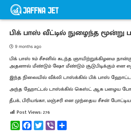
பிக் பாஸ் வீட்டில் நுழைந்த மூன்ற
9 months ago
பிக் பாஸ் 9ம் சீசனில் கடந்த ஞாயிற்றுக்கிழமை நான்கு
அதனால் மீண்டும் ஷோ மீண்டும் சூடுபிடிக்கும் என எதிர
இந்த நிலையில் வீக்லி டாஸ்க்கில் பிக் பாஸ் ஹோட்டல
அந்த ஹோட்டல் டாஸ்க்கில் கெஸ்ட் ஆக பழைய போட்
தீபக், பிரியங்கா, மஞ்சரி என முந்தைய சீசன் போட்டியாள
Post Views:
276
WhatsApp
Facebook
Twitter
Viber
Share