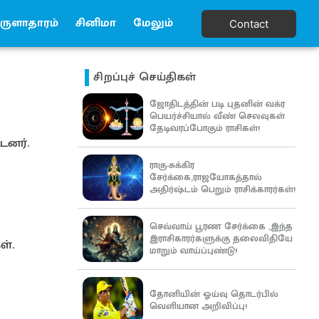
ுளாதாரம்
சினிமா
மேலும்
Contact
சிறப்புச் செய்திகள்
ஜோதிடத்தின் படி புதனின் வக்ர
பெயர்ச்சியால் வீண் செலவுகள்
தேடிவரப்போகும் ராசிகள்!
டனர்.
ராகு-சுக்கிர
சேர்க்கை,ராஜயோகத்தால்
அதிர்ஷ்டம் பெறும் ராசிக்காரர்கள்!
செவ்வாய் பூரண சேர்க்கை ,இந்த
இராசிகாரர்களுக்கு தலைவிதியே
ள்.
மாறும் வாய்ப்புண்டு!
தோனியின் ஓய்வு தொடர்பில்
வெளியான அறிவிப்பு!