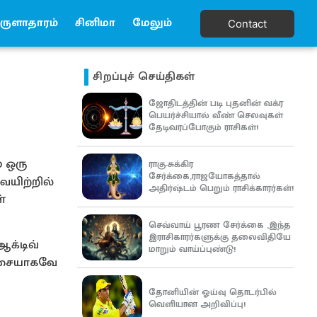
ுளாதாரம்
சினிமா
மேலும்
Contact
்
சிறப்புச் செய்திகள்
ஜோதிடத்தின் படி புதனின் வக்ர
பெயர்ச்சியால் வீண் செலவுகள்
தேடிவரப்போகும் ராசிகள்!
் ஒரு
ராகு-சுக்கிர
சேர்க்கை,ராஜயோகத்தால்
யிற்றில்
அதிர்ஷ்டம் பெறும் ராசிக்காரர்கள்!
்
செவ்வாய் பூரண சேர்க்கை ,இந்த
இராசிகாரர்களுக்கு தலைவிதியே
க்டிவ்
மாறும் வாய்ப்புண்டு!
ச்சையாகவே
தோனியின் ஓய்வு தொடர்பில்
வெளியான அறிவிப்பு!