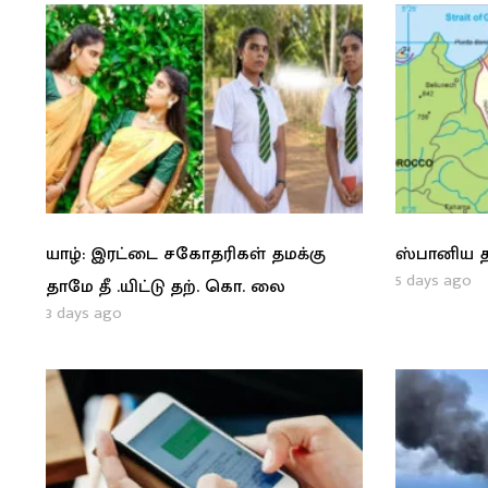
யாழ்: இரட்டை சகோதரிகள் தமக்கு
ஸ்பானிய த
5 days ago
தாமே தீ .யிட்டு தற். கொ. லை
3 days ago