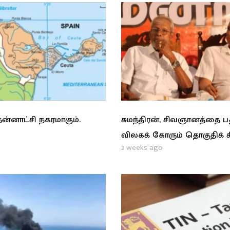
ன்னாட்சி நகரமாகும்.
சுமந்திரன், சிவஞானத்தை 
விலகக் கோரும் தொகுதிக் 
3 weeks ago