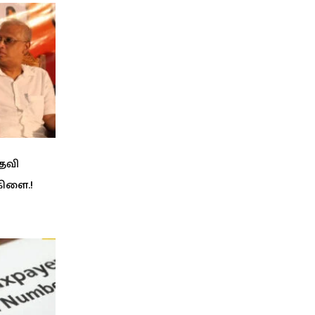
பதவி
கிளை.!