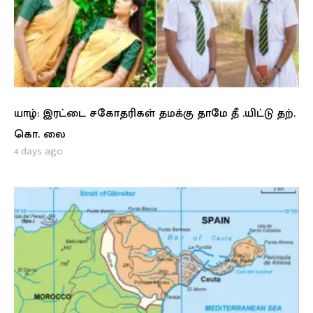
யாழ்: இரட்டை சகோதரிகள் தமக்கு தாமே தீ .யிட்டு தற்.
கொ. லை
4 days ago