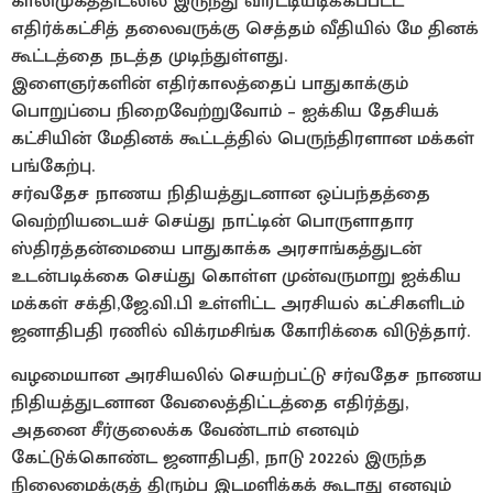
காலிமுகத்திடலில் இருந்து விரட்டியடிக்கப்பட்ட
எதிர்க்கட்சித் தலைவருக்கு செத்தம் வீதியில் மே தினக்
கூட்டத்தை நடத்த முடிந்துள்ளது.
இளைஞர்களின் எதிர்காலத்தைப் பாதுகாக்கும்
பொறுப்பை நிறைவேற்றுவோம் – ஐக்கிய தேசியக்
கட்சியின் மேதினக் கூட்டத்தில் பெருந்திரளான மக்கள்
பங்கேற்பு.
சர்வதேச நாணய நிதியத்துடனான ஒப்பந்தத்தை
வெற்றியடையச் செய்து நாட்டின் பொருளாதார
ஸ்திரத்தன்மையை பாதுகாக்க அரசாங்கத்துடன்
உடன்படிக்கை செய்து கொள்ள முன்வருமாறு ஐக்கிய
மக்கள் சக்தி,ஜே.வி.பி உள்ளிட்ட அரசியல் கட்சிகளிடம்
ஜனாதிபதி ரணில் விக்ரமசிங்க கோரிக்கை விடுத்தார்.
வழமையான அரசியலில் செயற்பட்டு சர்வதேச நாணய
நிதியத்துடனான வேலைத்திட்டத்தை எதிர்த்து,
அதனை சீர்குலைக்க வேண்டாம் எனவும்
கேட்டுக்கொண்ட ஜனாதிபதி, நாடு 2022ல் இருந்த
நிலைமைக்குத் திரும்ப இடமளிக்கக் கூடாது எனவும்