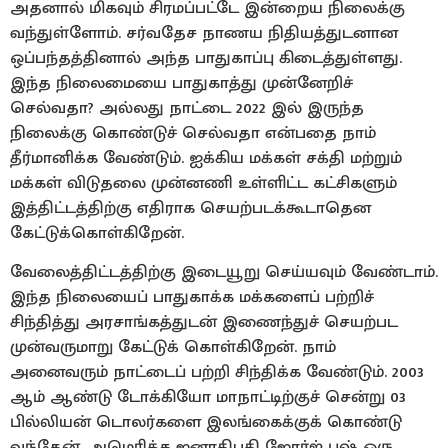
அதனால் மிகவும் சிரமப்பட்டே இன்றைய நிலைக்கு
வந்துள்ளோம். சர்வதேச நாணய நிதியத்துடனான
ஒப்பந்தத்தினால் அந்த பாதுகாப்பு கிடைத்துள்ளது.
இந்த நிலைமையை பாதுகாத்து முன்னேறிச்
செல்வதா? அல்லது நாட்டை 2022 இல் இருந்த
நிலைக்கு கொண்டுச் செல்வதா என்பதை நாம்
தீர்மானிக்க வேண்டும். ஐக்கிய மக்கள் சக்தி மற்றும்
மக்கள் விடுதலை முன்னணி உள்ளிட்ட கட்சிகளும்
இத்திட்டத்திற்கு எதிராக செயற்படக்கூடாதென
கேட்டுக்கொள்கிறேன்.
வேலைத்திட்டத்திற்கு இடையூறு செய்யவும் வேண்டாம்.
இந்த நிலையைப் பாதுகாக்க மக்களைப் பற்றிச்
சிந்தித்து அரசாங்கத்துடன் இணைந்துச் செயற்பட
முன்வருமாறு கேட்டுக் கொள்கிறேன். நாம்
அனைவரும் நாட்டைப் பற்றி சிந்திக்க வேண்டும். 2003
ஆம் ஆண்டு டோக்கியோ மாநாட்டிற்குச் சென்று 03
பில்லியன் டொலர்களை இலங்கைக்குக் கொண்டு
வந்தேன். அமெரிக்க ஜனாதிபதி ஜோர்ஜ் புஷ் ஒரு