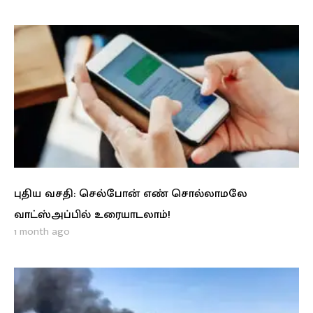
புதிய வசதி: செல்போன் எண் சொல்லாமலே
வாட்ஸ்அப்பில் உரையாடலாம்!
1 month ago