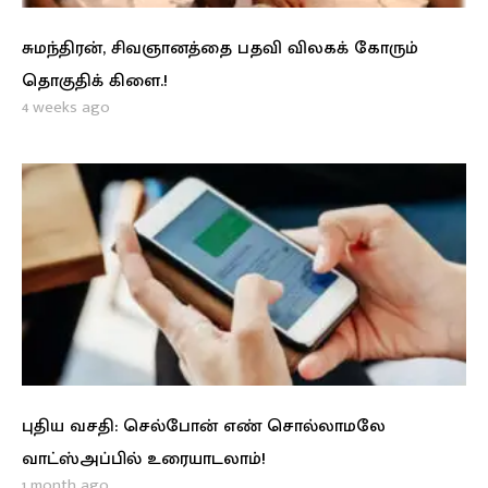
சுமந்திரன், சிவஞானத்தை பதவி விலகக் கோரும்
தொகுதிக் கிளை.!
4 weeks ago
புதிய வசதி: செல்போன் எண் சொல்லாமலே
வாட்ஸ்அப்பில் உரையாடலாம்!
1 month ago