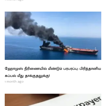
ஹோமுஸ் நீரிணையில் மீண்டும் பரபரப்பு: பிரித்தானிய
கப்பல் மீது தாக்குதலுக்கு!
1 month ago