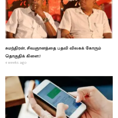
சுமந்திரன், சிவஞானத்தை பதவி விலகக் கோரும்
தொகுதிக் கிளை.!
4 weeks ago