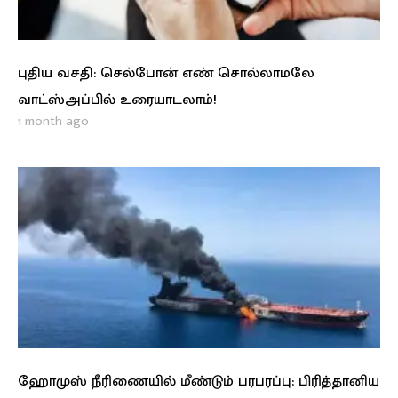
புதிய வசதி: செல்போன் எண் சொல்லாமலே
வாட்ஸ்அப்பில் உரையாடலாம்!
1 month ago
ஹோமுஸ் நீரிணையில் மீண்டும் பரபரப்பு: பிரித்தானிய