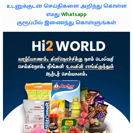
உடனுக்குடன் செய்திகளை அறிந்து கொள்ள
எமது
Whatsapp
குரூப்பில் இணைந்து கொள்ளுங்கள்