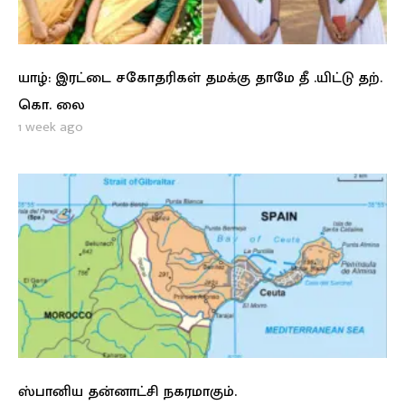
யாழ்: இரட்டை சகோதரிகள் தமக்கு தாமே தீ .யிட்டு தற்.
கொ. லை
1 week ago
ஸ்பானிய தன்னாட்சி நகரமாகும்.