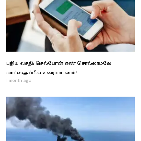
புதிய வசதி: செல்போன் எண் சொல்லாமலே
வாட்ஸ்அப்பில் உரையாடலாம்!
1 month ago