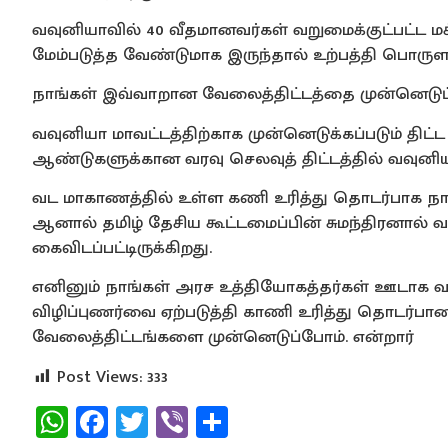
வவுனியாவில் 40 வீதமானவர்கள் வறுமைக்குட்பட்ட 
மேம்படுத்த வேண்டுமாக இருந்தால் உற்பத்தி பொருள
நாங்கள் இவ்வாறான வேலைத்திட்டத்தை முன்னெடுப
வவுனியா மாவட்டத்திற்காக முன்னெடுக்கப்படும் திட்ட
ஆண்டுகளுக்கான வரவு செலவுத் திட்டத்தில் வவுனியா
வட மாகாணத்தில் உள்ள கணி உரித்து தொடர்பாக நாங
ஆனால் தமிழ் தேசிய கூட்டமைப்பின் சுமந்திரனால் வ
கைவிடப்பட்டிருக்கிறது.
எனினும் நாங்கள் அரச உத்தியோகத்தர்கள் ஊடாக வவ
விழிப்புணர்வை ஏற்படுத்தி காணி உரித்து தொடர்
வேலைத்திட்டங்களை முன்னெடுப்போம். என்றார்
Post Views:
333
WhatsApp
Facebook
Twitter
Viber
Share