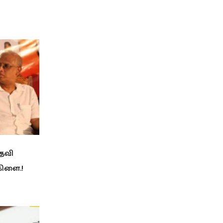
பதவி
கிளை.!