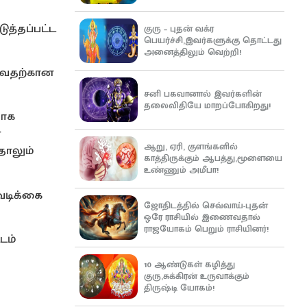
த்தப்பட்ட
குரு – புதன் வக்ர
பெயர்ச்சி,இவர்களுக்கு தொட்டது
அனைத்திலும் வெற்றி!
குவதற்கான
சனி பகவானால் இவர்களின்
தலைவிதியே மாறப்போகிறது!
பாக
ை
ஆறு, ஏரி, குளங்களில்
ாலும்
காத்திருக்கும் ஆபத்து,மூளையை
உண்ணும் அமீபா!
வடிக்கை
ஜோதிடத்தில் செவ்வாய்-புதன்
ஒரே ராசியில் இணைவதால்
ராஜயோகம் பெறும் ராசியினர்!
டம்
10 ஆண்டுகள் கழித்து
குரு,சுக்கிரன் உருவாக்கும்
திருஷ்டி யோகம்!