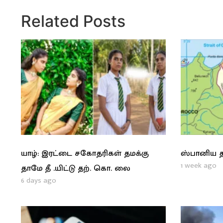
Related Posts
யாழ்: இரட்டை சகோதரிகள் தமக்கு
ஸ்பானிய த
1 week ago
தாமே தீ .யிட்டு தற். கொ. லை
6 days ago