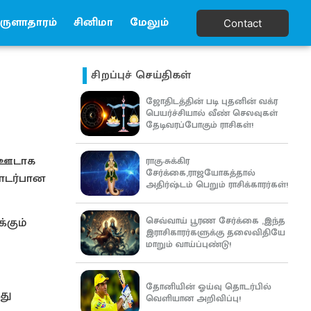
ுளாதாரம்
சினிமா
மேலும்
Contact
சிறப்புச் செய்திகள்
ஜோதிடத்தின் படி புதனின் வக்ர
பெயர்ச்சியால் வீண் செலவுகள்
தேடிவரப்போகும் ராசிகள்!
் ஊடாக
ராகு-சுக்கிர
சேர்க்கை,ராஜயோகத்தால்
தொடர்பான
அதிர்ஷ்டம் பெறும் ராசிக்காரர்கள்!
செவ்வாய் பூரண சேர்க்கை ,இந்த
்கும்
இராசிகாரர்களுக்கு தலைவிதியே
மாறும் வாய்ப்புண்டு!
தோனியின் ஓய்வு தொடர்பில்
து
வெளியான அறிவிப்பு!