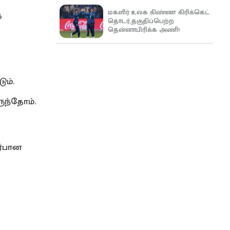
மகளிர் உலக கிண்ண கிரிக்கெட்
ை
தொடர்,தகுதிப்பெற்ற
தென்னாபிரிக்க அணி!
ும்.
ுந்தோம்.
ர்பான