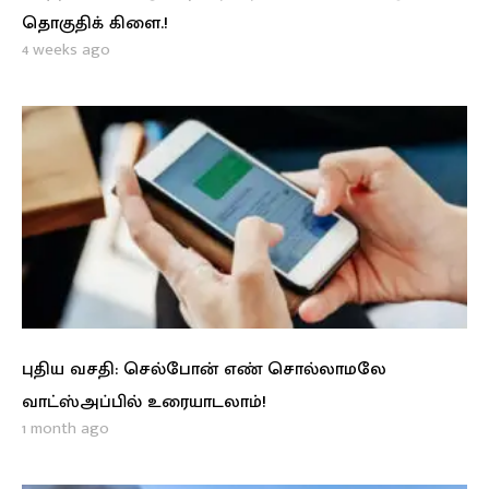
தொகுதிக் கிளை.!
4 weeks ago
புதிய வசதி: செல்போன் எண் சொல்லாமலே
வாட்ஸ்அப்பில் உரையாடலாம்!
1 month ago