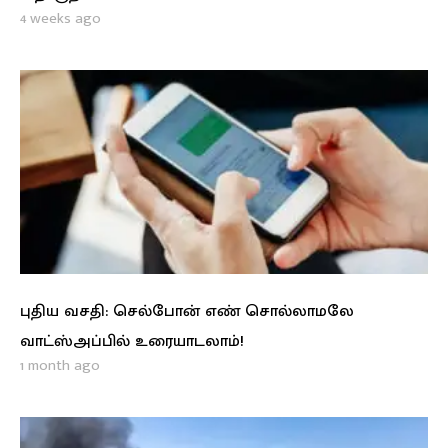
4 weeks ago
புதிய வசதி: செல்போன் எண் சொல்லாமலே
வாட்ஸ்அப்பில் உரையாடலாம்!
1 month ago