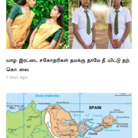
யாழ்: இரட்டை சகோதரிகள் தமக்கு தாமே தீ .யிட்டு தற்.
கொ. லை
5 days ago