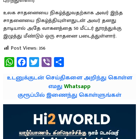
புரிந்துள்ளார்
உலக சாதனையை நிகழ்த்துவதற்காக அவர் இந்த
சாதனையை நிகழ்த்தியுள்ளதுடன் அவர் தனது
தாடியால் அதே வாகனத்தை 50 மீட்டர் தூரத்துக்கு
இழுத்து மீண்டும் ஒரு சாதனை படைத்துள்ளார்.
Post Views:
356
WhatsApp
Facebook
Twitter
Viber
Share
உடனுக்குடன் செய்திகளை அறிந்து கொள்ள
எமது
Whatsapp
குரூப்பில் இணைந்து கொள்ளுங்கள்