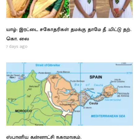
யாழ்: இரட்டை சகோதரிகள் தமக்கு தாமே தீ .யிட்டு தற்.
கொ. லை
7 days ago
ஸ்பானிய தன்னாட்சி நகரமாகும்.