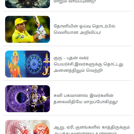
மாறும் வாய்ப்புண்டு!
தோனியின் ஓய்வு தொடர்பில்
வெளியான அறிவிப்பு!
குரு – புதன் வக்ர
பெயர்ச்சி,இவர்களுக்கு தொட்டது
அனைத்திலும் வெற்றி!
சனி பகவானால் இவர்களின்
தலைவிதியே மாறப்போகிறது!
ஆறு, ஏரி, குளங்களில் காத்திருக்கும்
ஆபத்து,மூளையை உண்ணும்