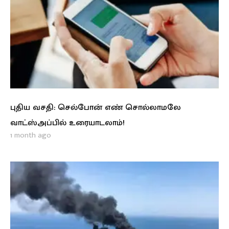
புதிய வசதி: செல்போன் எண் சொல்லாமலே
வாட்ஸ்அப்பில் உரையாடலாம்!
1 month ago