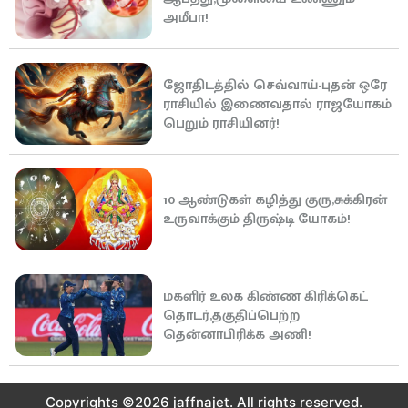
அமீபா!
ஜோதிடத்தில் செவ்வாய்-புதன் ஒரே
ராசியில் இணைவதால் ராஜயோகம்
பெறும் ராசியினர்!
10 ஆண்டுகள் கழித்து குரு,சுக்கிரன்
உருவாக்கும் திருஷ்டி யோகம்!
மகளிர் உலக கிண்ண கிரிக்கெட்
தொடர்,தகுதிப்பெற்ற
தென்னாபிரிக்க அணி!
Copyrights ©2026 jaffnajet. All rights reserved.