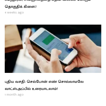
தொகுதிக் கிளை.!
4 weeks ago
புதிய வசதி: செல்போன் எண் சொல்லாமலே
வாட்ஸ்அப்பில் உரையாடலாம்!
1 month ago