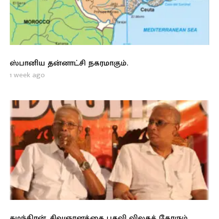
ஸ்பானிய தன்னாட்சி நகரமாகும்.
1 week ago
சுமந்திரன், சிவஞானத்தை பதவி விலகக் கோரும்