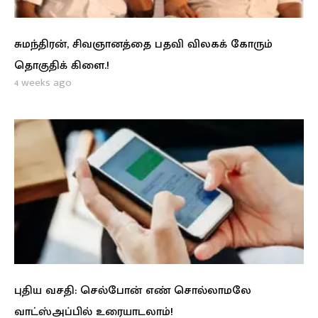
சுமந்திரன், சிவஞானத்தை பதவி விலகக் கோரும்
தொகுதிக் கிளை.!
4 weeks ago
புதிய வசதி: செல்போன் எண் சொல்லாமலே
வாட்ஸ்அப்பில் உரையாடலாம்!