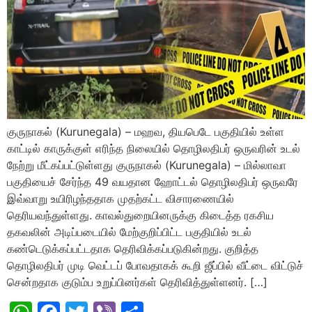
குருநாகல் (Kurunegala) – மஹவ, தியபெடே பகுதியில் உள்ள
காட்டில் காருக்குள் எரிந்த நிலையில் தொழிலதிபர் ஒருவரின் உடல்
நேற்று மீட்கப்பட்டுள்ளது குருநாகல் (Kurunegala) – மில்லாவா
பகுதியைச் சேர்ந்த 49 வயதான ஹோட்டல் தொழிலதிபர் ஒருவரே
இவ்வாறு உயிரிழந்ததாக முதற்கட்ட விசாரணையில்
தெரியவந்துள்ளது. காவல்துறையினருக்கு கிடைத்த ரகசிய
தகவலின் அடிப்படையில் மேற்குறிப்பிட்ட பகுதியில் உடல்
கண்டெடுக்கப்பட்டதாக தெரிவிக்கப்படுகின்றது. குறித்த
தொழிலதிபர் முடி வெட்டப் போவதாகக் கூறி ஜீப்பில் வீட்டை விட்டுச்
சென்றதாக குடும்ப உறுப்பினர்கள் தெரிவித்துள்ளனர். […]