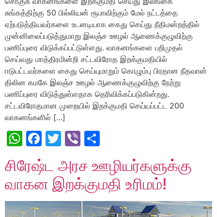
சொகுசு வாகனங்களை இறக்குமதி செய்து இலங்கை
சுங்கத்திற்கு 50 பில்லியன் ரூபாவிற்கும் மேல் நட்டத்தை
ஏற்படுத்தியவர்களை உடனடியாக கைது செய்து நீதிமன்றத்தில்
முன்னிலைப்படுத்துமாறு இலஞ்ச ஊழல் ஆணைக்குழுவிற்கு
பணிப்புரை விடுக்கப்பட்டுள்ளது. வாகனங்களை பறிமுதல்
செய்வது மாத்திரமின்றி சட்டவிரோத இறக்குமதியில்
ஈடுபட்டவர்களை கைது செய்யுமாறும் கொழும்பு பிரதான நீதவான்
திலின கமகே இலஞ்ச ஊழல் ஆணைக்குழுவிற்கு நேற்று
பணிப்புரை விடுத்துள்ளதாக தெரிவிக்கப்படுகின்றது.
சட்டவிரோதமான முறையில் இறக்குமதி செய்யப்பட்ட 200
வாகனங்களில் […]
WhatsApp
Facebook
Twitter
Viber
Share
சிரேஷ்ட அரச ஊழியர்களுக்கு
வாகன இறக்குமதி உரிமம்!