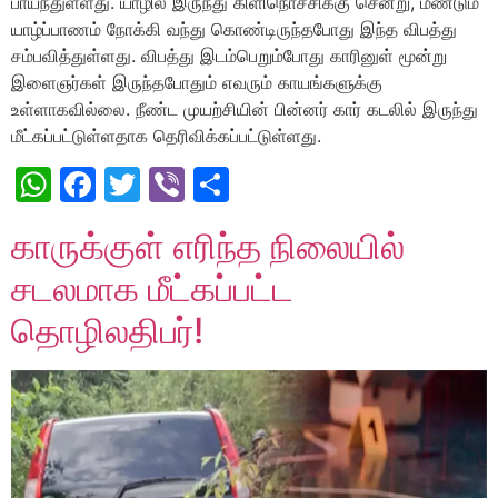
பாய்ந்துள்ளது. யாழில் இருந்து கிளிநொச்சிக்கு சென்று, மீண்டும்
யாழ்ப்பாணம் நோக்கி வந்து கொண்டிருந்தபோது இந்த விபத்து
சம்பவித்துள்ளது. விபத்து இடம்பெறும்போது காரினுள் மூன்று
இளைஞர்கள் இருந்தபோதும் எவரும் காயங்களுக்கு
உள்ளாகவில்லை. நீண்ட முயற்சியின் பின்னர் கார் கடலில் இருந்து
மீட்கப்பட்டுள்ளதாக தெரிவிக்கப்பட்டுள்ளது.
WhatsApp
Facebook
Twitter
Viber
Share
காருக்குள் எரிந்த நிலையில்
சடலமாக மீட்கப்பட்ட
தொழிலதிபர்!