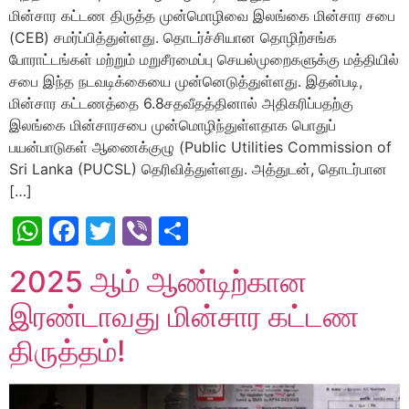
மின்சார கட்டண திருத்த முன்மொழிவை இலங்கை மின்சார சபை
(CEB) சமர்ப்பித்துள்ளது. தொடர்ச்சியான தொழிற்சங்க
போராட்டங்கள் மற்றும் மறுசீரமைப்பு செயல்முறைகளுக்கு மத்தியில்
சபை இந்த நடவடிக்கையை முன்னெடுத்துள்ளது. இதன்படி,
மின்சார கட்டணத்தை 6.8சதவீதத்தினால் அதிகரிப்பதற்கு
இலங்கை மின்சாரசபை முன்மொழிந்துள்ளதாக பொதுப்
பயன்பாடுகள் ஆணைக்குழு (Public Utilities Commission of
Sri Lanka (PUCSL) தெரிவித்துள்ளது. அத்துடன், தொடர்பான
[…]
WhatsApp
Facebook
Twitter
Viber
Share
2025 ஆம் ஆண்டிற்கான
இரண்டாவது மின்சார கட்டண
திருத்தம்!