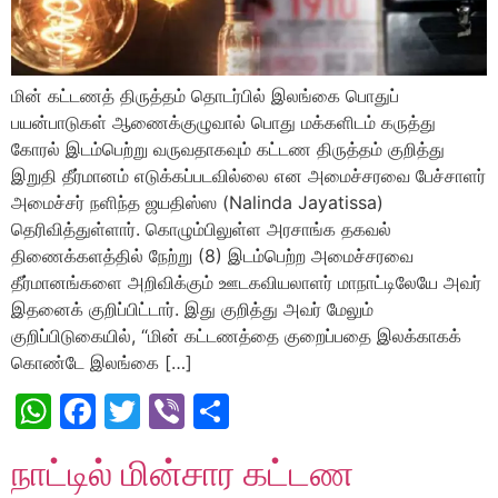
மின் கட்டணத் திருத்தம் தொடர்பில் இலங்கை பொதுப்
பயன்பாடுகள் ஆணைக்குழுவால் பொது மக்களிடம் கருத்து
கோரல் இடம்பெற்று வருவதாகவும் கட்டண திருத்தம் குறித்து
இறுதி தீர்மானம் எடுக்கப்படவில்லை என அமைச்சரவை பேச்சாளர்
அமைச்சர் நளிந்த ஜயதிஸ்ஸ (Nalinda Jayatissa)
தெரிவித்துள்ளார். கொழும்பிலுள்ள அரசாங்க தகவல்
திணைக்களத்தில் நேற்று (8) இடம்பெற்ற அமைச்சரவை
தீர்மானங்களை அறிவிக்கும் ஊடகவியலாளர் மாநாட்டிலேயே அவர்
இதனைக் குறிப்பிட்டார். இது குறித்து அவர் மேலும்
குறிப்பிடுகையில், “மின் கட்டணத்தை குறைப்பதை இலக்காகக்
கொண்டே இலங்கை […]
WhatsApp
Facebook
Twitter
Viber
Share
நாட்டில் மின்சார கட்டண