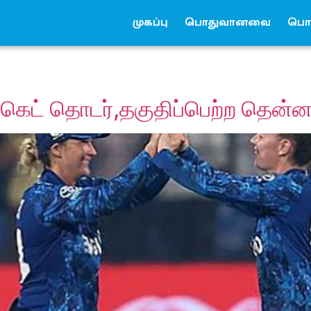
முகப்பு
பொதுவானவை
பொர
்கெட் தொடர்,தகுதிப்பெற்ற தென்ன