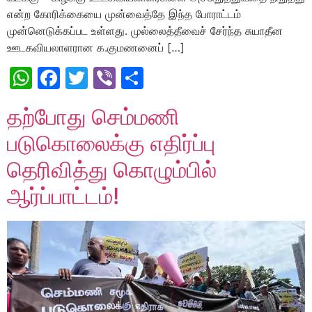
என்ற கோரிக்கையை முன்வைத்தே இந்த போராட்டம்
முன்னெடுக்கப்பட உள்ளது. முல்லைத்தீவைச் சேர்ந்த சுயாதீன
ஊடகவியலாளரான க.குமணனைப் […]
WhatsApp
Facebook
Twitter
Viber
Share
தற்போது செம்மணி
படுகொலைக்கு எதிர்ப்பு
தெரிவித்து கொழும்பில்
ஆர்ப்பாட்டம்!