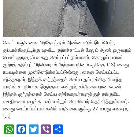
கொட்டாஞ்சேனை பிரதேசத்தில் அண்மையில் இடம்பெற்ற
துப்பாக்கிசூட்டிற்கு உதவிய குற்றச்சாட்டில் மேலும் ஆண் ஒருவரும்
பெண் ஒருவரும் கைது செய்யப்பட்டுள்ளனர். கொழும்பு மாவட்ட
குற்றத் தடுப்புப் பிரிவினரால் நேற்றையதினம் குறித்த (13) கைது
நடவடிக்கை முன்னெடுக்கப்பட்டுள்ளது. கைது செய்யப்பட்ட
சந்தேகநபர், இந்தக் குற்றத்தைச் செய்ய துப்பாக்கிதாரி வந்த
காரின் சாரதியாக இருந்தவர் என்றும், சந்தேகநபரான பெண்,
இந்தக் குற்றத்தைச் செய்ய சந்தேகநபர்களுக்குத் தங்குமிட
வசதிகளை வழங்கியவர் என்றும் பொலிஸார் தெரிவித்துள்ளனர்.
கைது செய்யப்பட்டவர்களில் சந்தேகநபருக்கு 27 வயது எனவும்,
[…]
WhatsApp
Facebook
Twitter
Viber
Share