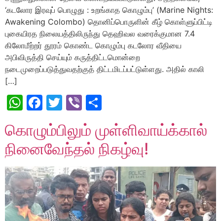
‘கடலோர இரவுப் பொழுது : உறங்காத கொழும்பு’ (Marine Nights:
Awakening Colombo) தொனிப்பொருளின் கீழ் கொள்ளுப்பிட்டி
புகையிரத நிலையத்திலிருந்து தெஹிவல வரைக்குமான 7.4
கிலோமீற்றர் தூரம் கொண்ட கொழும்பு கடலோர வீதியை
அபிவிருத்தி செய்யும் கருத்திட்டமொன்றை
நடைமுறைப்படுத்துவதற்குத் திட்டமிடப்பட்டுள்ளது. அதில் காலி
[…]
WhatsApp
Facebook
Twitter
Viber
Share
கொழும்பிலும் முள்ளிவாய்க்கால்
நினைவேந்தல் நிகழ்வு!