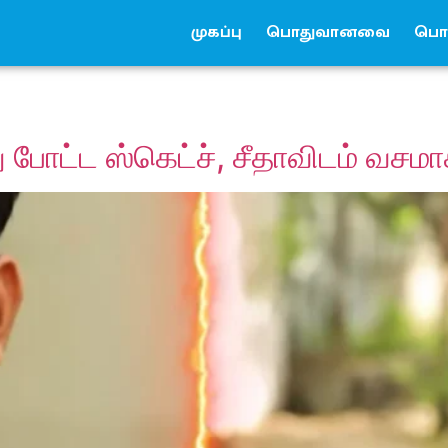
முகப்பு
பொதுவானவை
பொர
ு போட்ட ஸ்கெட்ச், சீதாவிடம் வசம