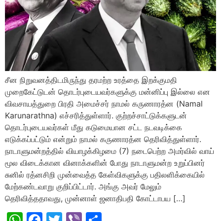
சீன நிறுவனத்திடமிருந்து தரமற்ற உரத்தை இறக்குமதி
முறைகேட்டுடன் தொடர்புடையவர்களுக்கு மன்னிப்பு இல்லை என
விவசாயத்துறை பிரதி அமைச்சர் நாமல் கருணாரத்ன (Namal
Karunarathna) எச்சரித்துள்ளார். குற்றச்சாட்டுக்களுடன்
தொடர்புடையவர்கள் மீது கடுமையான சட்ட நடவடிக்கை
எடுக்கப்பட்டும் என்றும் நாமல் கருணாரத்ன தெரிவித்துள்ளார்.
நாடாளுமன்றத்தில் வியாழக்கிழமை (7) நடைபெற்ற அமர்வில் வாய்
மூல விடைக்கான வினாக்களின் போது நாடாளுமன்ற உறுப்பினர்
சுனில் ரத்னசிறி முன்வைத்த கேள்விகளுக்கு பதிலளிக்கையில்
மேற்கண்டவாறு குறிப்பிட்டார். அங்கு அவர் மேலும்
தெரிவித்ததாவது, முன்னாள் ஜனாதிபதி கோட்டாபய […]
WhatsApp
Facebook
Twitter
Viber
Share