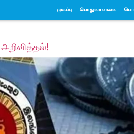
முகப்பு
பொதுவானவை
பொர
 அறிவித்தல்!