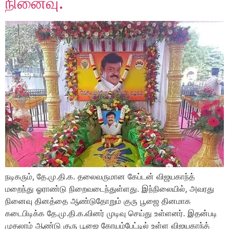
நினைவு.
நடிகரும், தே.மு.தி.க. தலைவருமான கேப்டன் விஜயகாந்த்
மறைந்து ஓராண்டு நிறைவடைந்துள்ளது. இந்நிலையில், அவரது
நினைவு தினத்தை ஆண்டுதோறும் குரு பூஜை தினமாக
கடைபிடிக்க தே.மு.தி.க.வினர் முடிவு செய்து உள்ளனர். இதன்படி
முதலாம் ஆண்டு குரு பூஜை கோயம்பேட்டில் உள்ள விஜயகாந்த்