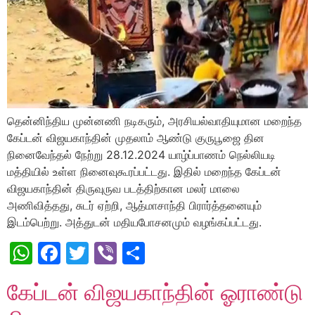
தென்னிந்திய முன்னணி நடிகரும், அரசியல்வாதியுமான மறைந்த
கேப்டன் விஜயகாந்தின் முதலாம் ஆண்டு குருபூஜை தின
நினைவேந்தல் நேற்று 28.12.2024 யாழ்ப்பாணம் நெல்லியடி
மத்தியில் உள்ள நினைவுகூரப்பட்டது. இதில் மறைந்த கேப்டன்
விஜயகாந்தின் திருவுருவ படத்திற்கான மலர் மாலை
அணிவித்தது, சுடர் ஏற்றி, ஆத்மாசாந்தி பிரார்த்தனையும்
இடம்பெற்று. அத்துடன் மதியபோசனமும் வழங்கப்பட்டது.
WhatsApp
Facebook
Twitter
Viber
Share
கேப்டன் விஜயகாந்தின் ஓராண்டு