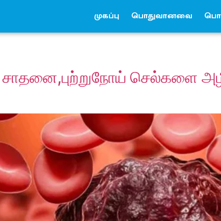
முகப்பு
பொதுவானவை
பொர
 சாதனை,புற்றுநோய் செல்களை அழிக