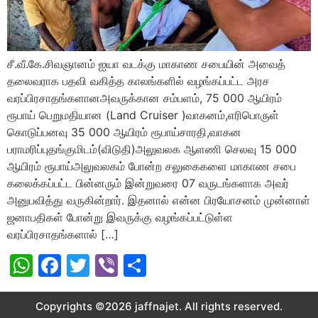
சீ.வீ.கே.சிவஞானம் ஐயா வடக்கு மாகாண சபையின் அவைத்
தலைவராக பதவி வகித்த காலங்களில் வழங்கப்பட்ட அரச
வரப்பிரசாதங்களானஅவருக்கான சம்பளம், 75 000 ஆயிரம்
ரூபாய் பெறுமதியான (Land Cruiser )வாகனம்,எரிபொருள்
கொடுப்பனவு 35 000 ஆயிரம் ரூபாய்சாரதி,வாகன
பராமரிப்புதங்குமிடம்(விடுதி)அலுவலக ஆளணி செலவு 15 000
ஆயிரம் ரூபாய்அலுவலகம் போன்ற சலுகைகளை மாகாண சபை
கலைக்கப்பட்ட பின்னரும் இன்றுவரை 07 வருடங்களாக அவர்
அனுபவித்து வருகின்றார். இதனால் என்ன பிரயோசனம் முன்னாள்
ஜனாபதிகள் போன்று இவருக்கு வழங்கப்பட்டுள்ள
வரப்பிரசாதங்களால் […]
WhatsApp
Facebook
Twitter
Viber
Share
Copyrights ©2026 jaffnajet. All rights reserved.