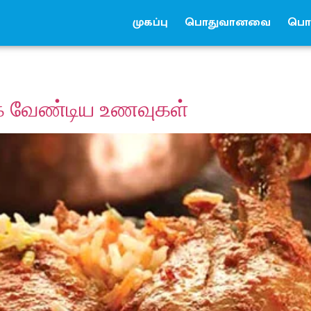
முகப்பு
பொதுவானவை
பொர
்க வேண்டிய உணவுகள்