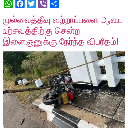
WhatsApp
Facebook
Twitter
Viber
Share
முல்லைத்தீவு வற்றாப்பளை ஆலய
உற்சவத்திற்கு சென்ற
இளைஞனுக்கு நேர்ந்த விபரீதம்!