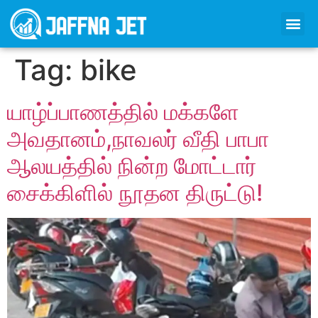
Tag:
bike
யாழ்ப்பாணத்தில் மக்களே
அவதானம்,நாவலர் வீதி பாபா
ஆலயத்தில் நின்ற மோட்டார்
சைக்கிளில் நூதன திருட்டு!