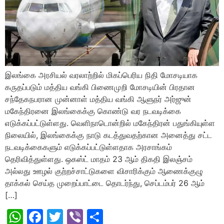
இலங்கை அரசியல் வரலாற்றில் மிகப்பெரிய நிதி மோசடியாக
கருதப்படும் மத்திய வங்கி பிணைமுறி மோசடியின் பிரதான
சந்தேகநபரான முன்னாள் மத்திய வங்கி ஆளுநர் அர்ஜுன்
மகேந்திரனை இலங்கைக்கு கொண்டு வர நடவடிக்கை
எடுக்கப்பட்டுள்ளது. வெளிநாடொன்றில் மகேந்திரன் பதுங்கியுள்ள
நிலையில், இலங்கைக்கு நாடு கடத்துவதற்கான அனைத்து சட்ட
நடவடிக்கைகளும் எடுக்கப்பட்டுள்ளதாக அரசாங்கம்
தெரிவித்துள்ளது. ஒகஸ்ட் மாதம் 23 ஆம் திகதி இலஞ்சம்
அல்லது ஊழல் குற்றச்சாட்டுகளை விசாரிக்கும் ஆணைக்குழு
தாக்கல் செய்த முறைப்பாட்டை தொடர்ந்து, செப்டம்பர் 26 ஆம்
[…]
WhatsApp
Facebook
Twitter
Viber
Share